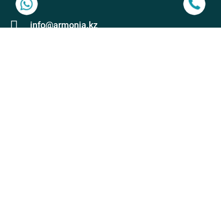
info@armonia.kz
+7 778 107 29 97
Луганского 1, Алматы
Массаж Алматы
Мастера
Программы